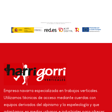
Empresa navarra especializada en trabajos verticales.
Utilizamos técnicas de acceso mediante cuerdas con
equipos derivados del alpinismo y la espeleología y que
adaptamos en medios urbanos e industriales para ofrecer