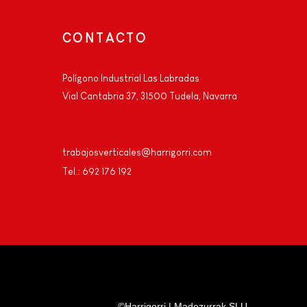
CONTACTO
Polígono Industrial Las Labradas
Vial Cantabria 37, 31500 Tudela, Navarra
trabajosverticales@harrigorri.com
Tel.: 692 176 192
©Harrigorri | Madezurrak SLU