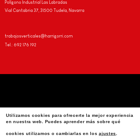
Polígono Industrial Las Labradas
Vial Cantabria 37, 31500 Tudela, Navarra
trabajosverticales@harrigorri.com
Tel.: 692 176 192
Utilizamos cookies para ofrecerte la mejor experiencia
Privacidad
Aviso Legal
Declaración de accesibilidad
en nuestra web. Puedes aprender más sobre qué
cookies utilizamos o cambiarlas en los
ajustes
.
Instalación de líneas de vida