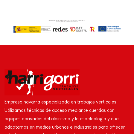
Empresa navarra especializada en trabajos verticales.
Utilizamos técnicas de acceso mediante cuerdas con
equipos derivados del alpinismo y la espeleología y que
adaptamos en medios urbanos e industriales para ofrecer