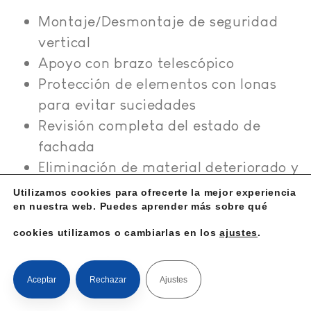
Montaje/Desmontaje de seguridad
vertical
Apoyo con brazo telescópico
Protección de elementos con lonas
para evitar suciedades
Revisión completa del estado de
fachada
Eliminación de material deteriorado y
oxidaciones
Utilizamos cookies para ofrecerte la mejor experiencia
Reparaciones con morteros
en nuestra web. Puedes aprender más sobre qué
Aplicación de pintura plástica y
cookies utilizamos o cambiarlas en los
ajustes
.
protección con microsilicatos
Reparación de filtraciones
Aceptar
Rechazar
Ajustes
Montaje de línea de vida certificada y