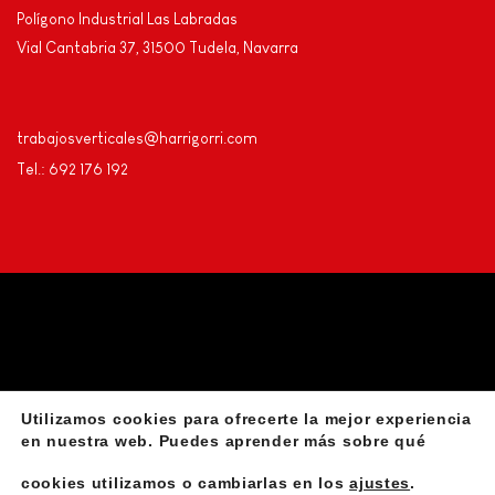
Polígono Industrial Las Labradas
Vial Cantabria 37, 31500 Tudela, Navarra
trabajosverticales@harrigorri.com
Tel.: 692 176 192
Utilizamos cookies para ofrecerte la mejor experiencia
Privacidad
Aviso Legal
Declaración de accesibilidad
en nuestra web. Puedes aprender más sobre qué
cookies utilizamos o cambiarlas en los
ajustes
.
Instalación de líneas de vida