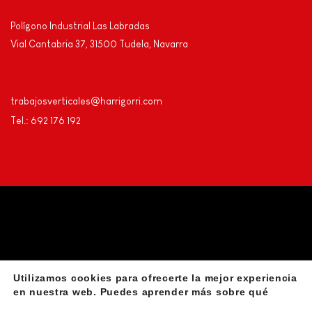
Polígono Industrial Las Labradas
Vial Cantabria 37, 31500 Tudela, Navarra
trabajosverticales@harrigorri.com
Tel.: 692 176 192
Utilizamos cookies para ofrecerte la mejor experiencia
Privacidad
Aviso Legal
Declaración de accesibilidad
en nuestra web. Puedes aprender más sobre qué