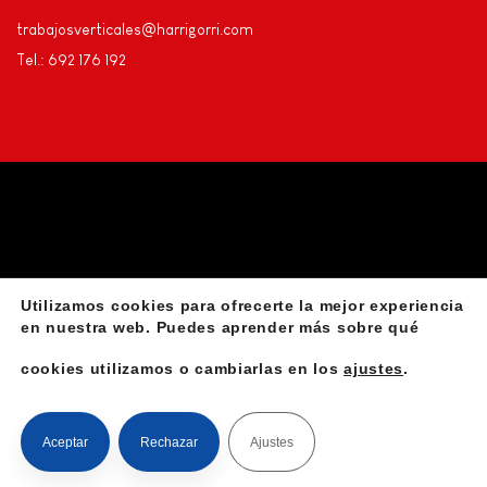
trabajosverticales@harrigorri.com
Tel.: 692 176 192
Utilizamos cookies para ofrecerte la mejor experiencia
Privacidad
Aviso Legal
Declaración de accesibilidad
en nuestra web. Puedes aprender más sobre qué
cookies utilizamos o cambiarlas en los
ajustes
.
Instalación de líneas de vida
©Harrigorri | Madezurrak SLU
Aceptar
Rechazar
Ajustes