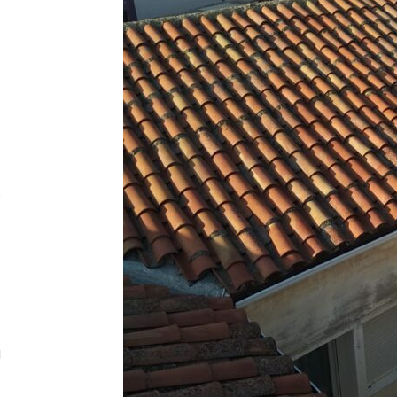
a
s
a