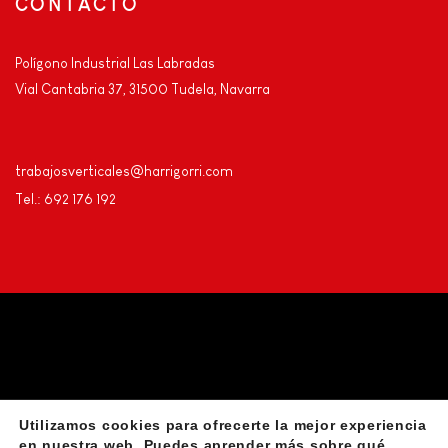
CONTACTO
Polígono Industrial Las Labradas
Vial Cantabria 37, 31500 Tudela, Navarra
trabajosverticales@harrigorri.com
Tel.: 692 176 192
Utilizamos cookies para ofrecerte la mejor experiencia
Privacidad
Aviso Legal
Declaración de accesibilidad
en nuestra web. Puedes aprender más sobre qué