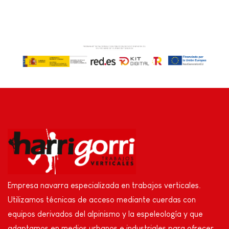
Empresa navarra especializada en trabajos verticales.
Utilizamos técnicas de acceso mediante cuerdas con
equipos derivados del alpinismo y la espeleología y que
adaptamos en medios urbanos e industriales para ofrecer