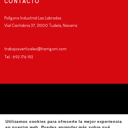
CONTACTO
Polígono Industrial Las Labradas
Vial Cantabria 37, 31500 Tudela, Navarra
trabajosverticales@harrigorri.com
Tel.: 692 176 192
Utilizamos cookies para ofrecerte la mejor experiencia
Privacidad
Aviso Legal
Declaración de accesibilidad
en nuestra web. Puedes aprender más sobre qué