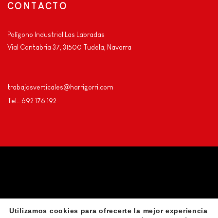
CONTACTO
Polígono Industrial Las Labradas
Vial Cantabria 37, 31500 Tudela, Navarra
trabajosverticales@harrigorri.com
Tel.: 692 176 192
Utilizamos cookies para ofrecerte la mejor experiencia
Privacidad
Aviso Legal
Declaración de accesibilidad