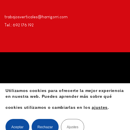
trabajosverticales@harrigorri.com
Tel.: 692 176 192
Utilizamos cookies para ofrecerte la mejor experiencia
Privacidad
Aviso Legal
Declaración de accesibilidad
en nuestra web. Puedes aprender más sobre qué
cookies utilizamos o cambiarlas en los
ajustes
.
Instalación de líneas de vida
©Harrigorri | Madezurrak SLU
Aceptar
Rechazar
Ajustes