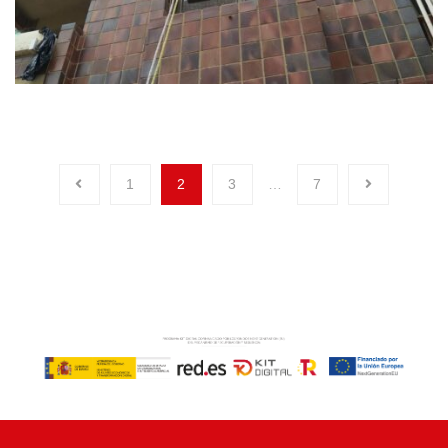
1
2
3
…
7