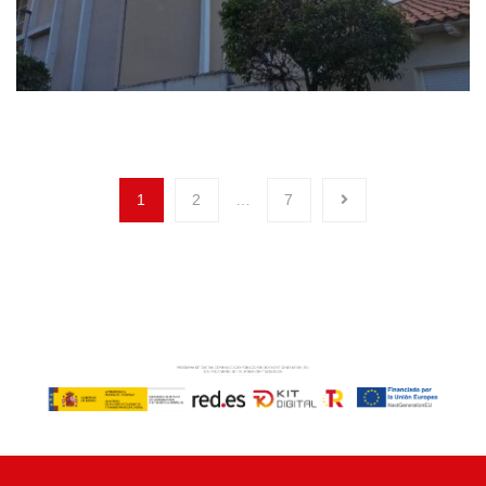
1
2
…
7