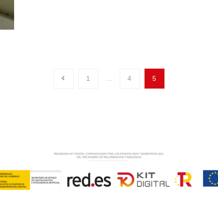
1
…
4
5